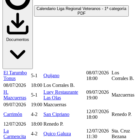
Calendario Liga Regional Veteranos - 1ª categoría
PDF
Documentos
El Tarumbo
08/07/2026
Los
5-1
Quijano
Tonus
18:00
Corrales B.
08/07/2026
18:00
Los Corrales B.
H.
Luey Restaurante
09/07/2026
5-1
Mazcuerras
Mazcuerras
Las Olas
19:00
09/07/2026
19:00
Mazcuerras
12/07/2026
Carrimón
4-2
San Cipriano
Renedo P.
18:00
12/07/2026
18:00
Renedo P.
La
12/07/2026
Sta. Cruz
4-2
Quico Galuza
Carmencita
11:30
Bezana