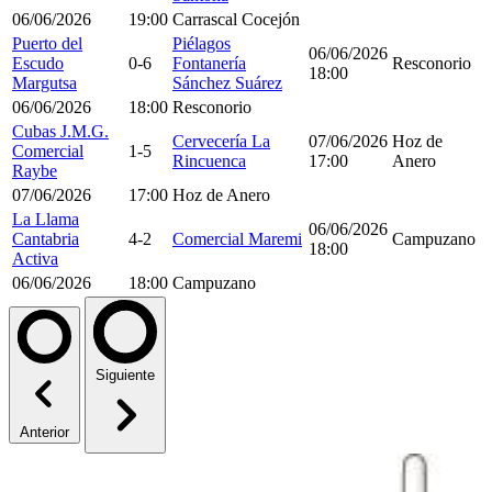
06/06/2026
19:00
Carrascal Cocejón
Puerto del
Piélagos
06/06/2026
Escudo
0-6
Fontanería
Resconorio
18:00
Margutsa
Sánchez Suárez
06/06/2026
18:00
Resconorio
Cubas J.M.G.
Cervecería La
07/06/2026
Hoz de
Comercial
1-5
Rincuenca
17:00
Anero
Raybe
07/06/2026
17:00
Hoz de Anero
La Llama
06/06/2026
Cantabria
4-2
Comercial Maremi
Campuzano
18:00
Activa
06/06/2026
18:00
Campuzano
Siguiente
Anterior