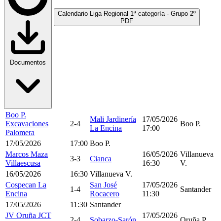
Calendario Liga Regional 1ª categoría - Grupo 2º
PDF
Documentos
Boo P.
Mali Jardinería
17/05/2026
Excavaciones
2-4
Boo P.
La Encina
17:00
Palomera
17/05/2026
17:00
Boo P.
Marcos Maza
16/05/2026
Villanueva
3-3
Cianca
Villaescusa
16:30
V.
16/05/2026
16:30
Villanueva V.
Cospecan La
San José
17/05/2026
1-4
Santander
Encina
Rocacero
11:30
17/05/2026
11:30
Santander
JV Oruña JCT
17/05/2026
2-4
Sobarzo-Sarón
Oruña P.