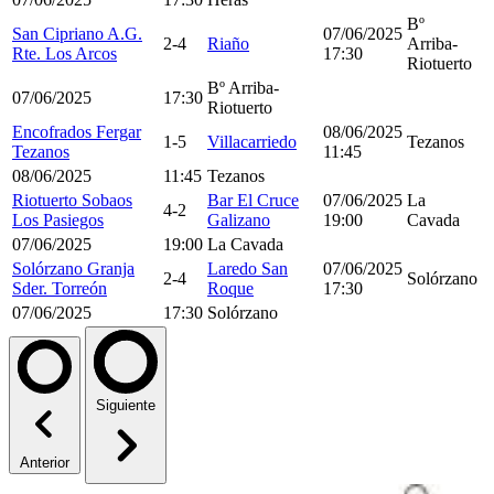
Bº
San Cipriano A.G.
07/06/2025
2-4
Riaño
Arriba-
Rte. Los Arcos
17:30
Riotuerto
Bº Arriba-
07/06/2025
17:30
Riotuerto
Encofrados Fergar
08/06/2025
1-5
Villacarriedo
Tezanos
Tezanos
11:45
08/06/2025
11:45
Tezanos
Riotuerto Sobaos
Bar El Cruce
07/06/2025
La
4-2
Los Pasiegos
Galizano
19:00
Cavada
07/06/2025
19:00
La Cavada
Solórzano Granja
Laredo San
07/06/2025
2-4
Solórzano
Sder. Torreón
Roque
17:30
07/06/2025
17:30
Solórzano
Siguiente
Anterior