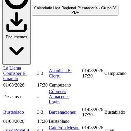
Calendario Liga Regional 2ª categoría - Grupo 3º
PDF
Documentos
La Llama
Abanillas El
01/08/2026
Confisper El
3-3
Campuzano
Cierru
17:30
Guanito
01/08/2026
17:30
Campuzano
Cóbreces
Descansa
-
Almacenes
Lavín
01/08/2026
Bustablado
3-3
Barcenaciones
Bustablado
17:30
01/08/2026
17:30
Bustablado
Calderón Mesón
01/08/2026
Luey Royal III
4-2
Luey