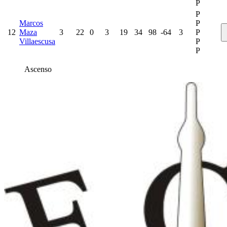
P
P
Marcos
P
12
Maza
3
22
0
3
19
34
98
-64
3
P
Villaescusa
P
P
Ascenso