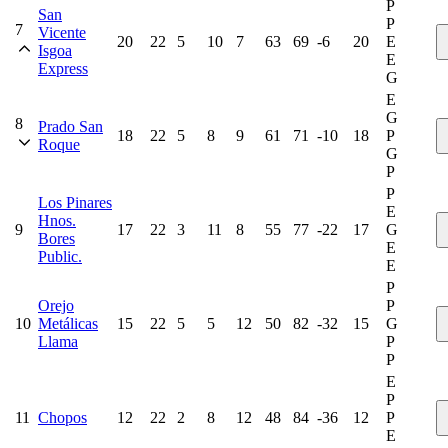
P
San
P
7
Vicente
20
22
5
10
7
63
69
-6
20
E
Isgoa
E
Express
G
E
G
8
Prado San
18
22
5
8
9
61
71
-10
18
P
Roque
G
P
P
Los Pinares
E
Hnos.
9
17
22
3
11
8
55
77
-22
17
G
Bores
E
Public.
E
P
Orejo
P
10
Metálicas
15
22
5
5
12
50
82
-32
15
G
Llama
P
P
E
P
11
Chopos
12
22
2
8
12
48
84
-36
12
P
E