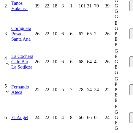
G
Tanos
2
39
22
18
3
1
101
31
70
39
G
Hakensa
G
G
E
Cortiguera
G
3
Posada
26
22
10
6
6
67
65
2
26
P
Santa Ana
E
P
G
La Cochera
E
4
Café Bar
26
22
10
6
6
68
64
4
26
G
La Sotileza
E
G
G
P
5
Fernando
25
22
10
5
7
78
54
24
25
P
Ateca
E
E
E
G
6
El Ángel
24
22
10
4
8
66
66
0
24
G
E
G