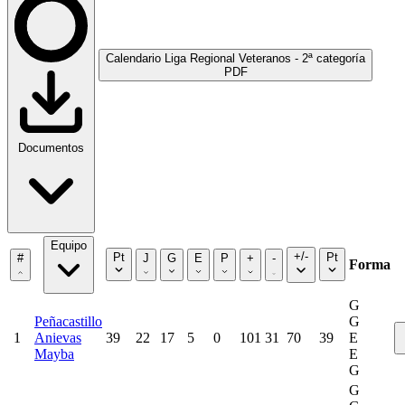
Calendario Liga Regional Veteranos - 2ª categoría
PDF
Documentos
Equipo
+/-
Pt
Pt
#
J
G
E
P
+
-
Forma
G
Peñacastillo
G
1
Anievas
39
22
17
5
0
101
31
70
39
E
Mayba
E
G
G