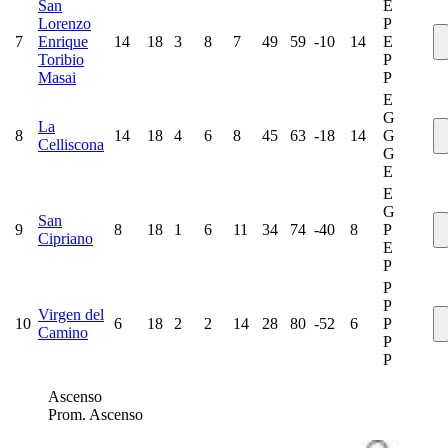
San
E
Lorenzo
P
7
Enrique
14
18
3
8
7
49
59
-10
14
E
Toribio
P
Masai
P
E
G
La
8
14
18
4
6
8
45
63
-18
14
G
Celliscona
G
E
E
G
San
9
8
18
1
6
11
34
74
-40
8
P
Cipriano
E
P
P
P
Virgen del
10
6
18
2
2
14
28
80
-52
6
P
Camino
P
P
Ascenso
Prom. Ascenso