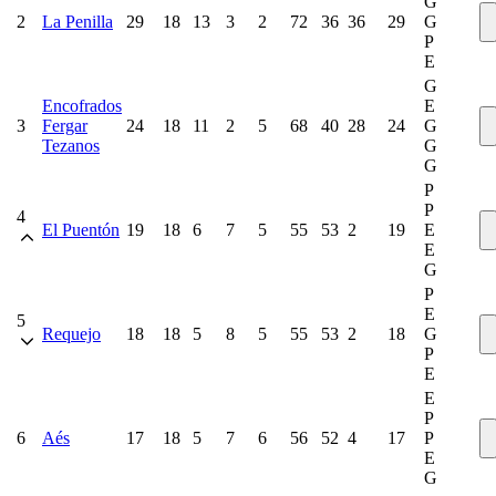
G
2
La Penilla
29
18
13
3
2
72
36
36
29
G
P
E
G
Encofrados
E
3
Fergar
24
18
11
2
5
68
40
28
24
G
Tezanos
G
G
P
P
4
El Puentón
19
18
6
7
5
55
53
2
19
E
E
G
P
E
5
Requejo
18
18
5
8
5
55
53
2
18
G
P
E
E
P
6
Aés
17
18
5
7
6
56
52
4
17
P
E
G