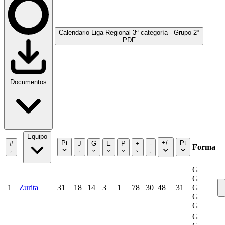
Calendario Liga Regional 3ª categoría - Grupo 2º
PDF
Documentos
Equipo
+/-
Pt
Pt
#
J
G
E
P
+
-
Forma
G
G
1
Zurita
31
18
14
3
1
78
30
48
31
G
G
G
G